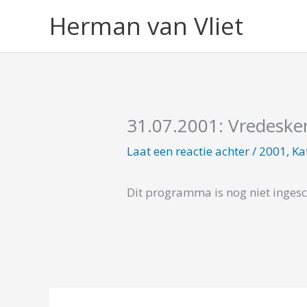
Ga
Herman van Vliet
naar
de
inhoud
31.07.2001: Vredesker
Laat een reactie achter
/
2001
,
Ka
Dit programma is nog niet inges