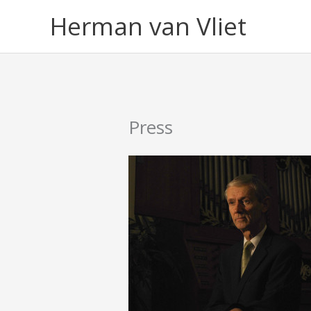
Ga
Herman van Vliet
naar
de
inhoud
Press