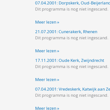
Amsterdam
07.04.2001: Dorpskerk, Oud-Beijerlan
07.04.2001:
Dit programma is nog niet ingescand.
Dorpskerk,
Oud-
Meer lezen »
Beijerland
21.07.2001: Cunerakerk, Rhenen
21.07.2001:
Dit programma is nog niet ingescand.
Cunerakerk,
Rhenen
Meer lezen »
17.11.2001: Oude Kerk, Zwijndrecht
17.11.2001:
Dit programma is nog niet ingescand.
Oude
Kerk,
Meer lezen »
Zwijndrecht
07.04.2001: Vredeskerk, Katwijk aan Z
07.04.2001:
Dit programma is nog niet ingescand.
Vredeskerk,
Katwijk
Meer lezen »