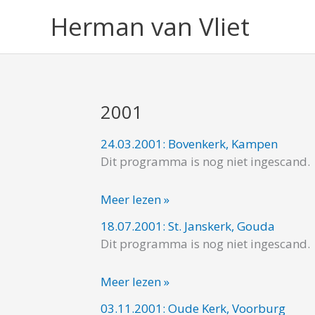
Ga
Herman van Vliet
naar
de
inhoud
2001
24.03.2001: Bovenkerk, Kampen
24.03.2001:
Dit programma is nog niet ingescand.
Bovenkerk,
Kampen
Meer lezen »
18.07.2001: St. Janskerk, Gouda
18.07.2001:
Dit programma is nog niet ingescand.
St.
Janskerk,
Meer lezen »
Gouda
03.11.2001: Oude Kerk, Voorburg
03.11.2001: