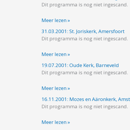
Dit programma is nog niet ingescand.
Oude
Kerk,
Meer lezen »
Voorburg
31.03.2001: St. Joriskerk, Amersfoort
31.03.2001:
Dit programma is nog niet ingescand.
St.
Joriskerk,
Meer lezen »
Amersfoort
19.07.2001: Oude Kerk, Barneveld
19.07.2001:
Dit programma is nog niet ingescand.
Oude
Kerk,
Meer lezen »
Barneveld
16.11.2001: Mozes en Aäronkerk, Am
16.11.2001:
Dit programma is nog niet ingescand.
Mozes
en
Meer lezen »
Aäronkerk,