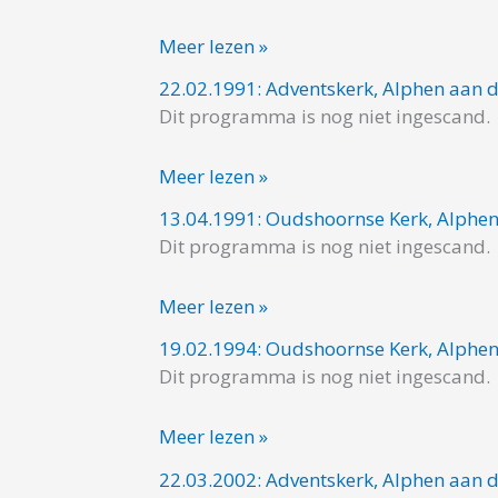
Alphen
Meer lezen »
aan
den
22.02.1991: Adventskerk, Alphen aan d
22.02.1991:
Rijn
Dit programma is nog niet ingescand.
Adventskerk,
Alphen
Meer lezen »
aan
den
13.04.1991: Oudshoornse Kerk, Alphen
13.04.1991:
Rijn
Dit programma is nog niet ingescand.
Oudshoornse
Kerk,
Meer lezen »
Alphen
aan
19.02.1994: Oudshoornse Kerk, Alphen
19.02.1994:
den
Dit programma is nog niet ingescand.
Oudshoornse
Rijn
Kerk,
Meer lezen »
Alphen
aan
22.03.2002: Adventskerk, Alphen aan d
22.03.2002: