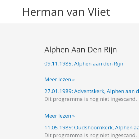
Ga
Herman van Vliet
naar
de
inhoud
Alphen Aan Den Rijn
09.11.1985: Alphen aan den Rijn
09.11.1985:
Alphen
Meer lezen »
aan
den
27.01.1989: Adventskerk, Alphen aan d
27.01.1989:
Rijn
Dit programma is nog niet ingescand.
Adventskerk,
Alphen
Meer lezen »
aan
den
11.05.1989: Oudshoornkerk, Alphen aa
11.05.1989:
Rijn
Dit programma is nog niet ingescand.
Oudshoornkerk,