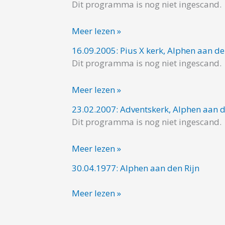
den
Dit programma is nog niet ingescand.
Adventskerk,
Rijn
Alphen
Meer lezen »
aan
den
16.09.2005: Pius X kerk, Alphen aan de
16.09.2005:
Rijn
Dit programma is nog niet ingescand.
Pius
X
Meer lezen »
kerk,
Alphen
23.02.2007: Adventskerk, Alphen aan d
23.02.2007:
aan
Dit programma is nog niet ingescand.
Adventskerk,
den
Alphen
Meer lezen »
Rijn
aan
den
30.04.1977: Alphen aan den Rijn
30.04.1977:
Rijn
Alphen
Meer lezen »
aan
den