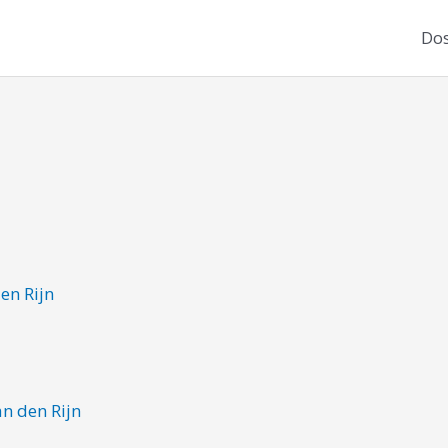
Dos
en Rijn
n den Rijn