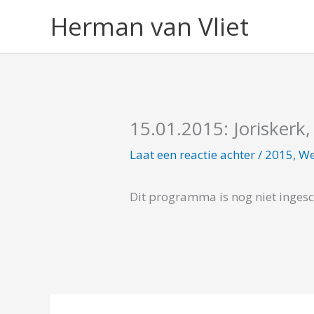
Ga
Herman van Vliet
naar
de
inhoud
15.01.2015: Joriskerk
Laat een reactie achter
/
2015
,
We
Dit programma is nog niet inges