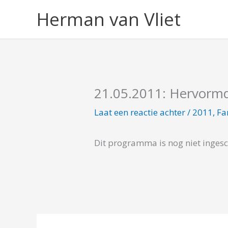
Ga
Herman van Vliet
naar
de
inhoud
21.05.2011: Hervorm
Laat een reactie achter
/
2011
,
F
Dit programma is nog niet inges