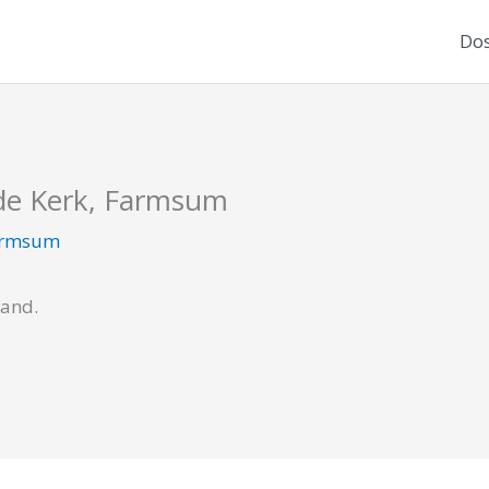
Dos
de Kerk, Farmsum
armsum
cand.