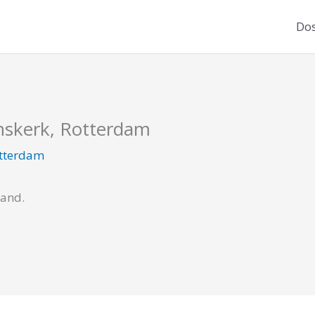
Dos
enskerk, Rotterdam
tterdam
cand.