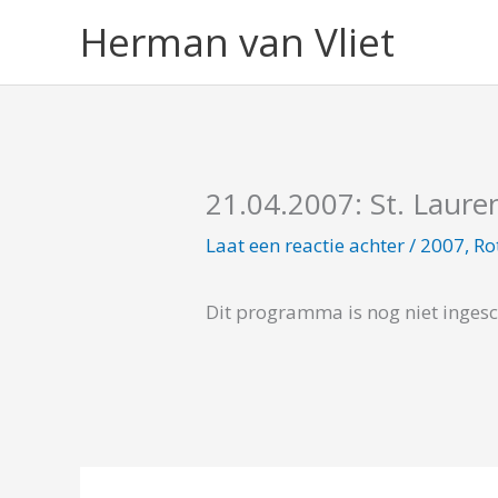
Ga
Herman van Vliet
naar
de
inhoud
21.04.2007: St. Laur
Laat een reactie achter
/
2007
,
Ro
Dit programma is nog niet inges