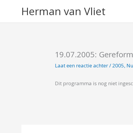
Ga
Herman van Vliet
naar
de
inhoud
19.07.2005: Gereform
Laat een reactie achter
/
2005
,
Nu
Dit programma is nog niet inges