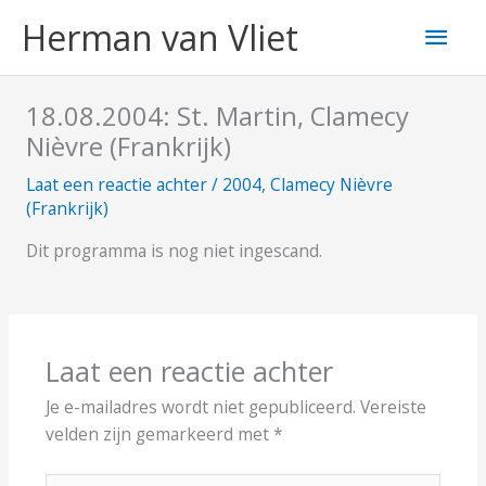
Ga
Hoo
Herman van Vliet
naar
de
inhoud
18.08.2004: St. Martin, Clamecy
Nièvre (Frankrijk)
Laat een reactie achter
/
2004
,
Clamecy Nièvre
(Frankrijk)
Dit programma is nog niet ingescand.
Laat een reactie achter
Je e-mailadres wordt niet gepubliceerd.
Vereiste
velden zijn gemarkeerd met
*
Typ