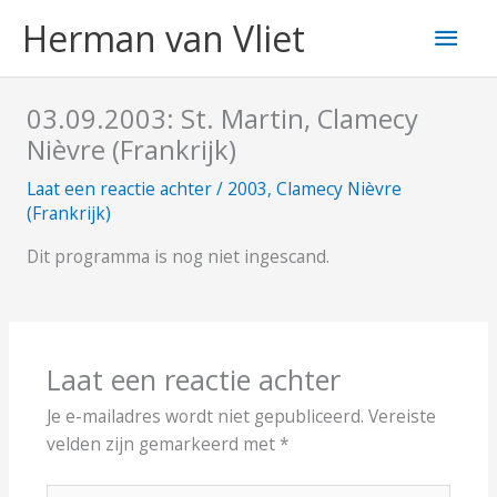
Ga
Hoo
Herman van Vliet
naar
de
inhoud
03.09.2003: St. Martin, Clamecy
Nièvre (Frankrijk)
Laat een reactie achter
/
2003
,
Clamecy Nièvre
(Frankrijk)
Dit programma is nog niet ingescand.
Laat een reactie achter
Je e-mailadres wordt niet gepubliceerd.
Vereiste
velden zijn gemarkeerd met
*
Typ