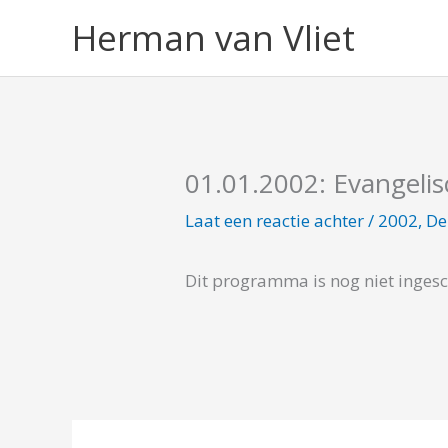
Ga
Herman van Vliet
naar
de
inhoud
01.01.2002: Evangeli
Laat een reactie achter
/
2002
,
De
Dit programma is nog niet inges