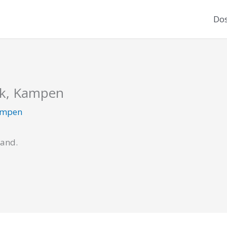
Dos
rk, Kampen
ampen
cand.