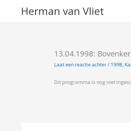
Ga
Herman van Vliet
naar
de
inhoud
13.04.1998: Bovenke
Laat een reactie achter
/
1998
,
K
Dit programma is nog niet inges