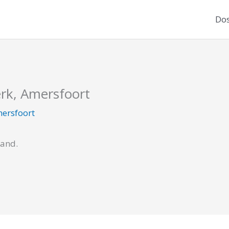
Dos
erk, Amersfoort
ersfoort
cand.