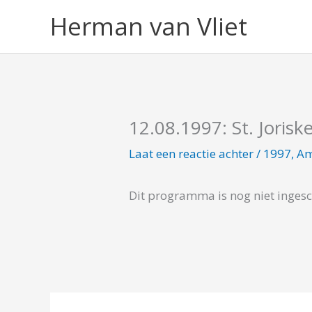
Ga
Herman van Vliet
naar
de
inhoud
12.08.1997: St. Jorisk
Laat een reactie achter
/
1997
,
Am
Dit programma is nog niet inges