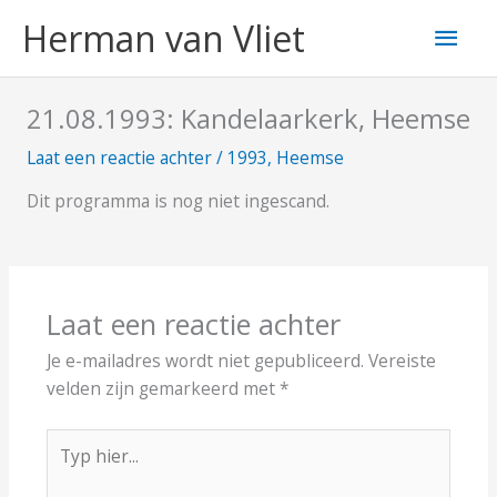
Ga
Hoo
Herman van Vliet
naar
de
inhoud
21.08.1993: Kandelaarkerk, Heemse
Laat een reactie achter
/
1993
,
Heemse
Dit programma is nog niet ingescand.
Laat een reactie achter
Je e-mailadres wordt niet gepubliceerd.
Vereiste
velden zijn gemarkeerd met
*
Typ
hier...