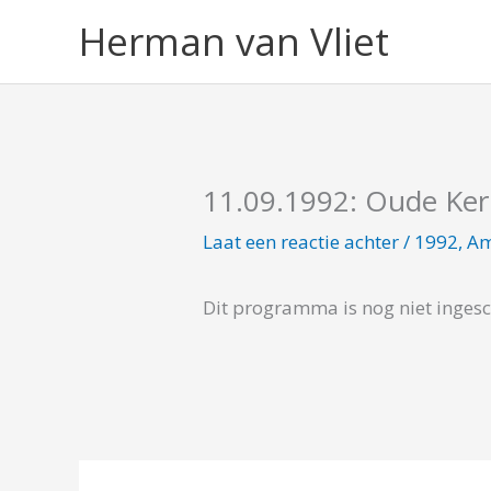
Ga
Herman van Vliet
naar
de
inhoud
11.09.1992: Oude Ke
Laat een reactie achter
/
1992
,
Am
Dit programma is nog niet inges