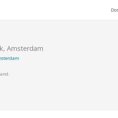
Dos
rk, Amsterdam
sterdam
cand.