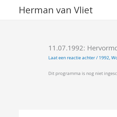
Ga
Herman van Vliet
naar
de
inhoud
11.07.1992: Hervorm
Laat een reactie achter
/
1992
,
Wo
Dit programma is nog niet inges