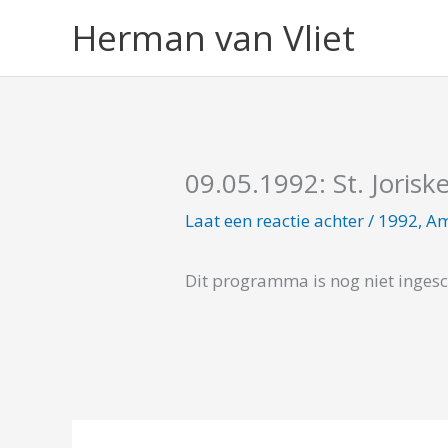
Ga
Herman van Vliet
naar
de
inhoud
09.05.1992: St. Jorisk
Laat een reactie achter
/
1992
,
Am
Dit programma is nog niet inges