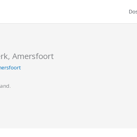
Dos
erk, Amersfoort
ersfoort
cand.