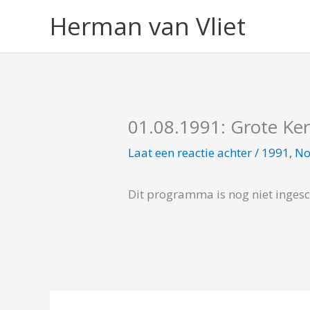
Ga
Herman van Vliet
naar
de
inhoud
01.08.1991: Grote Ke
Laat een reactie achter
/
1991
,
No
Dit programma is nog niet inges