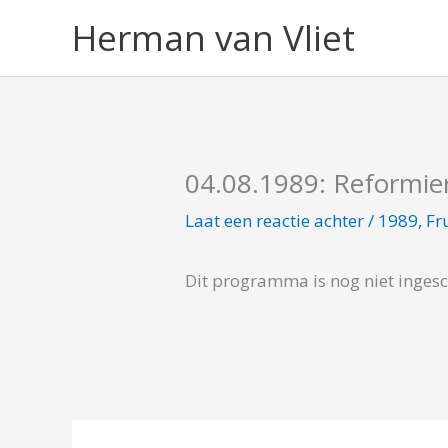
Ga
Herman van Vliet
naar
de
inhoud
04.08.1989: Reformier
Laat een reactie achter
/
1989
,
Fr
Dit programma is nog niet inges