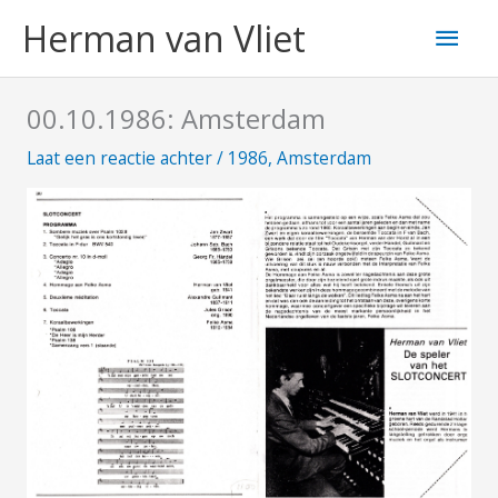
Ga
Hoo
Herman van Vliet
naar
de
inhoud
00.10.1986: Amsterdam
Laat een reactie achter
/
1986
,
Amsterdam