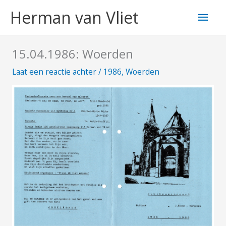
Ga
Hoo
Herman van Vliet
naar
de
inhoud
15.04.1986: Woerden
Laat een reactie achter
/
1986
,
Woerden