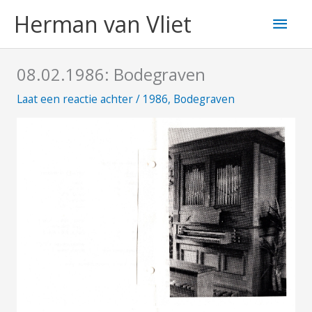
Ga
Hoo
Herman van Vliet
naar
de
inhoud
08.02.1986: Bodegraven
Laat een reactie achter
/
1986
,
Bodegraven