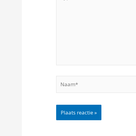
hier...
Naam*