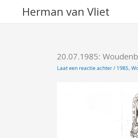
Ga
Herman van Vliet
naar
de
inhoud
20.07.1985: Woudenb
Laat een reactie achter
/
1985
,
Wo