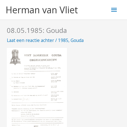
Ga
Hoo
Herman van Vliet
naar
de
inhoud
08.05.1985: Gouda
Laat een reactie achter
/
1985
,
Gouda