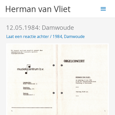
Ga
Hoo
Herman van Vliet
naar
de
inhoud
12.05.1984: Damwoude
Laat een reactie achter
/
1984
,
Damwoude