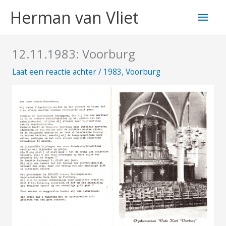
Ga
Hoo
Herman van Vliet
naar
de
inhoud
12.11.1983: Voorburg
Laat een reactie achter
/
1983
,
Voorburg