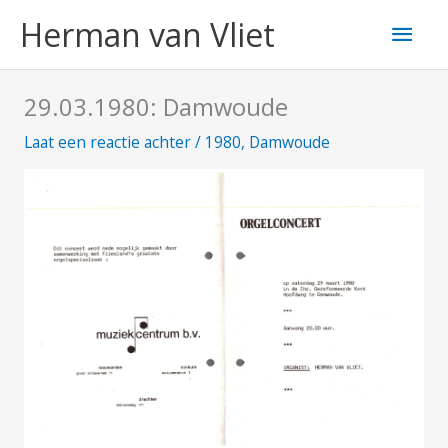
Ga
Hoo
Herman van Vliet
naar
de
inhoud
29.03.1980: Damwoude
Laat een reactie achter
/
1980
,
Damwoude