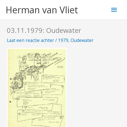
Ga
Hoo
Herman van Vliet
naar
de
inhoud
03.11.1979: Oudewater
Laat een reactie achter
/
1979
,
Oudewater