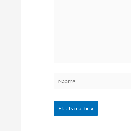
hier...
Naam*