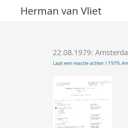
Ga
Herman van Vliet
naar
de
inhoud
22.08.1979: Amsterd
Laat een reactie achter
/
1979
,
Am