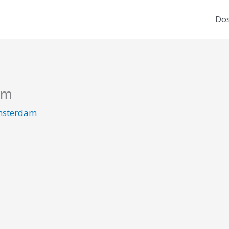
Dos
am
sterdam