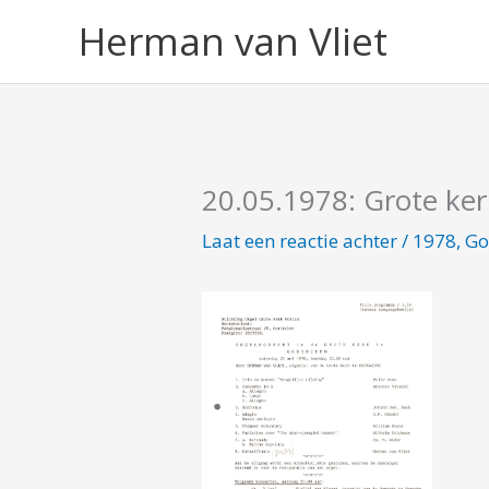
Ga
Herman van Vliet
naar
de
inhoud
20.05.1978: Grote ke
Laat een reactie achter
/
1978
,
Go