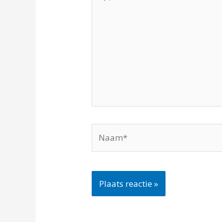
hier...
Naam*