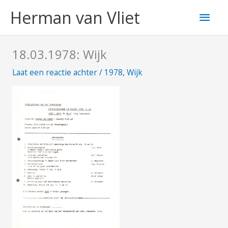
Ga
Hoo
Herman van Vliet
naar
de
inhoud
18.03.1978: Wijk
Laat een reactie achter
/
1978
,
Wijk