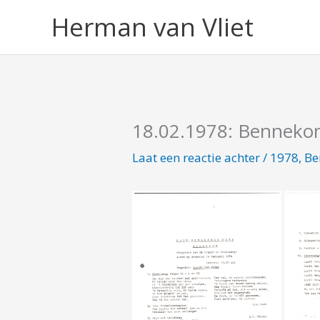
Ga
Herman van Vliet
naar
de
inhoud
18.02.1978: Bennek
Laat een reactie achter
/
1978
,
Be