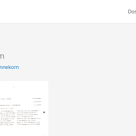
Dos
om
nnekom