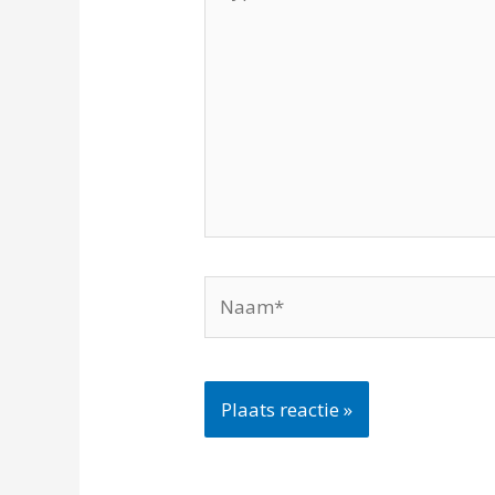
hier...
Naam*