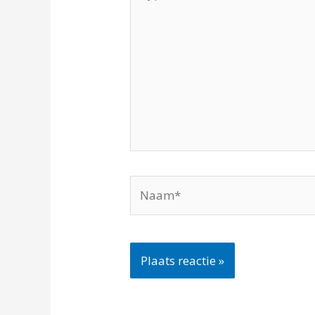
hier...
Naam*