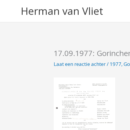
Ga
Herman van Vliet
naar
de
inhoud
17.09.1977: Gorinch
Laat een reactie achter
/
1977
,
Go