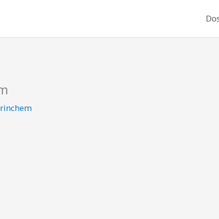
Dos
em
rinchem