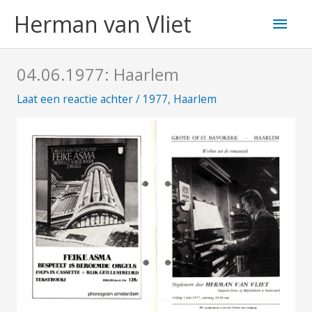
Ga
Hoo
Herman van Vliet
naar
de
inhoud
04.06.1977: Haarlem
Laat een reactie achter
/
1977
,
Haarlem