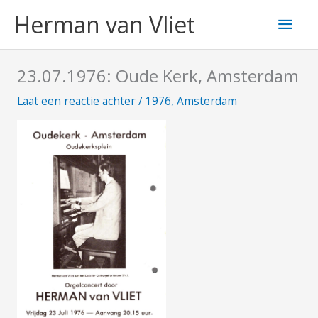
Ga
Hoo
Herman van Vliet
naar
de
inhoud
23.07.1976: Oude Kerk, Amsterdam
Laat een reactie achter
/
1976
,
Amsterdam