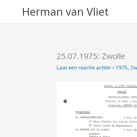
Ga
Herman van Vliet
naar
de
inhoud
25.07.1975: Zwolle
Laat een reactie achter
/
1975
,
Zw