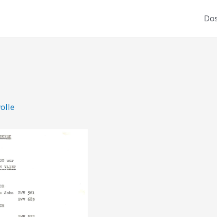
Dos
olle