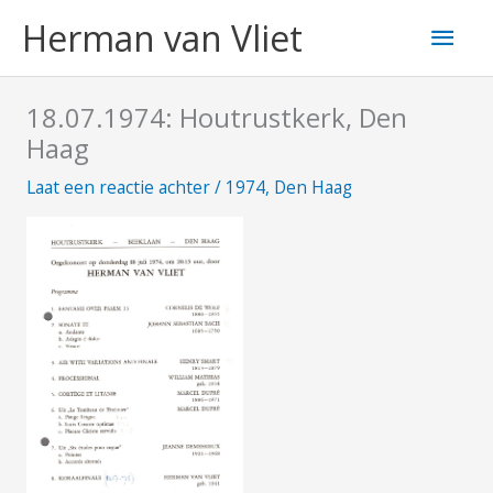
Ga
Hoo
Herman van Vliet
naar
de
inhoud
18.07.1974: Houtrustkerk, Den
Haag
Laat een reactie achter
/
1974
,
Den Haag