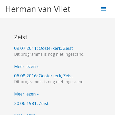
Ga
Hoo
Herman van Vliet
naar
de
inhoud
Zeist
09.07.2011: Oosterkerk, Zeist
09.07.2011:
Dit programma is nog niet ingescand.
Oosterkerk,
Zeist
Meer lezen »
06.08.2016: Oosterkerk, Zeist
06.08.2016:
Dit programma is nog niet ingescand.
Oosterkerk,
Zeist
Meer lezen »
20.06.1981: Zeist
20.06.1981:
Zeist