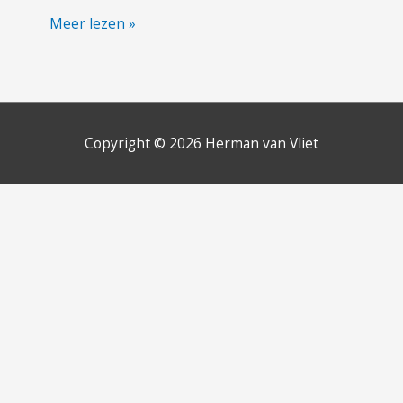
Gertrudiskerk,
Meer lezen »
Workum
Copyright © 2026
Herman van Vliet