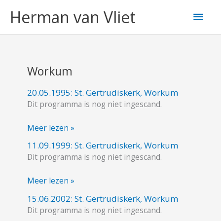
Ga
Hoo
Herman van Vliet
naar
de
inhoud
Workum
20.05.1995: St. Gertrudiskerk, Workum
20.05.1995:
Dit programma is nog niet ingescand.
St.
Gertrudiskerk,
Meer lezen »
Workum
11.09.1999: St. Gertrudiskerk, Workum
11.09.1999:
Dit programma is nog niet ingescand.
St.
Gertrudiskerk,
Meer lezen »
Workum
15.06.2002: St. Gertrudiskerk, Workum
15.06.2002:
Dit programma is nog niet ingescand.
St.