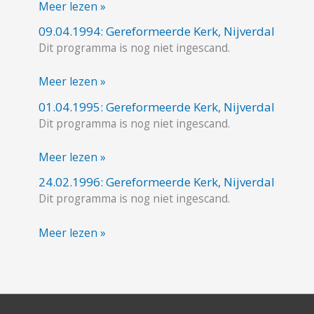
Meer lezen »
Nijverdal
09.04.1994: Gereformeerde Kerk, Nijverdal
09.04.1994:
Dit programma is nog niet ingescand.
Gereformeerde
Kerk,
Meer lezen »
Nijverdal
01.04.1995: Gereformeerde Kerk, Nijverdal
01.04.1995:
Dit programma is nog niet ingescand.
Gereformeerde
Kerk,
Meer lezen »
Nijverdal
24.02.1996: Gereformeerde Kerk, Nijverdal
24.02.1996:
Dit programma is nog niet ingescand.
Gereformeerde
Kerk,
Meer lezen »
Nijverdal