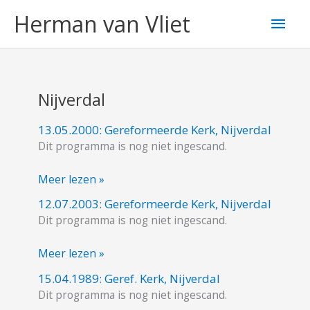
Ga
Hoo
Herman van Vliet
naar
de
inhoud
Nijverdal
13.05.2000: Gereformeerde Kerk, Nijverdal
13.05.2000:
Dit programma is nog niet ingescand.
Gereformeerde
Kerk,
Meer lezen »
Nijverdal
12.07.2003: Gereformeerde Kerk, Nijverdal
12.07.2003:
Dit programma is nog niet ingescand.
Gereformeerde
Kerk,
Meer lezen »
Nijverdal
15.04.1989: Geref. Kerk, Nijverdal
15.04.1989:
Dit programma is nog niet ingescand.
Geref.