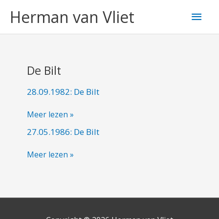
Ga
Hoo
Herman van Vliet
naar
de
inhoud
De Bilt
28.09.1982: De Bilt
28.09.1982:
De
Meer lezen »
Bilt
27.05.1986: De Bilt
27.05.1986:
De
Meer lezen »
Bilt