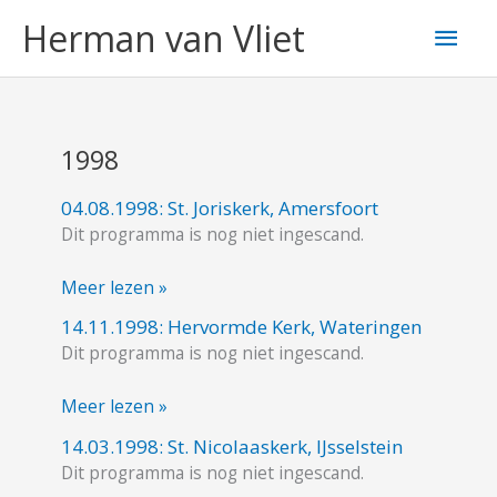
Ga
Hoo
Herman van Vliet
naar
de
inhoud
1998
04.08.1998: St. Joriskerk, Amersfoort
04.08.1998:
Dit programma is nog niet ingescand.
St.
Joriskerk,
Meer lezen »
Amersfoort
14.11.1998: Hervormde Kerk, Wateringen
14.11.1998:
Dit programma is nog niet ingescand.
Hervormde
Kerk,
Meer lezen »
Wateringen
14.03.1998: St. Nicolaaskerk, IJsselstein
14.03.1998:
Dit programma is nog niet ingescand.
St.