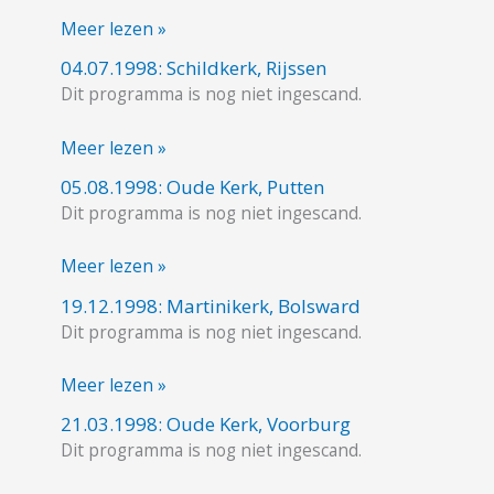
Nicolaaskerk,
Meer lezen »
IJsselstein
04.07.1998: Schildkerk, Rijssen
04.07.1998:
Dit programma is nog niet ingescand.
Schildkerk,
Rijssen
Meer lezen »
05.08.1998: Oude Kerk, Putten
05.08.1998:
Dit programma is nog niet ingescand.
Oude
Kerk,
Meer lezen »
Putten
19.12.1998: Martinikerk, Bolsward
19.12.1998:
Dit programma is nog niet ingescand.
Martinikerk,
Bolsward
Meer lezen »
21.03.1998: Oude Kerk, Voorburg
21.03.1998:
Dit programma is nog niet ingescand.
Oude
Kerk,