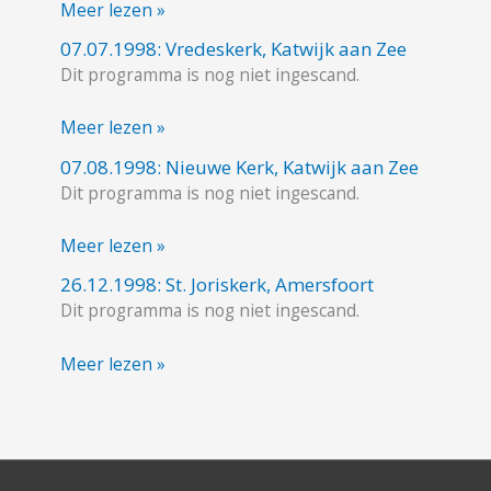
Meer lezen »
Voorburg
07.07.1998: Vredeskerk, Katwijk aan Zee
07.07.1998:
Dit programma is nog niet ingescand.
Vredeskerk,
Katwijk
Meer lezen »
aan
Zee
07.08.1998: Nieuwe Kerk, Katwijk aan Zee
07.08.1998:
Dit programma is nog niet ingescand.
Nieuwe
Kerk,
Meer lezen »
Katwijk
aan
26.12.1998: St. Joriskerk, Amersfoort
26.12.1998:
Zee
Dit programma is nog niet ingescand.
St.
Joriskerk,
Meer lezen »
Amersfoort