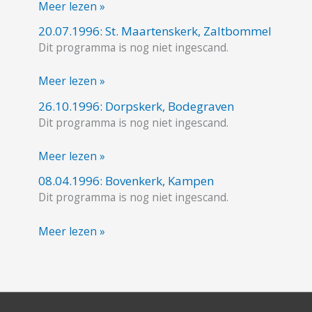
Meer lezen »
20.07.1996: St. Maartenskerk, Zaltbommel
20.07.1996:
Dit programma is nog niet ingescand.
St.
Maartenskerk,
Meer lezen »
Zaltbommel
26.10.1996: Dorpskerk, Bodegraven
26.10.1996:
Dit programma is nog niet ingescand.
Dorpskerk,
Bodegraven
Meer lezen »
08.04.1996: Bovenkerk, Kampen
08.04.1996:
Dit programma is nog niet ingescand.
Bovenkerk,
Kampen
Meer lezen »