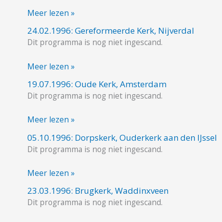
Zuidlaren
Meer lezen »
24.02.1996: Gereformeerde Kerk, Nijverdal
24.02.1996:
Dit programma is nog niet ingescand.
Gereformeerde
Kerk,
Meer lezen »
Nijverdal
19.07.1996: Oude Kerk, Amsterdam
19.07.1996:
Dit programma is nog niet ingescand.
Oude
Kerk,
Meer lezen »
Amsterdam
05.10.1996: Dorpskerk, Ouderkerk aan den IJssel
05.10.1996:
Dit programma is nog niet ingescand.
Dorpskerk,
Ouderkerk
Meer lezen »
aan
den
23.03.1996: Brugkerk, Waddinxveen
23.03.1996:
IJssel
Dit programma is nog niet ingescand.
Brugkerk,
Waddinxveen