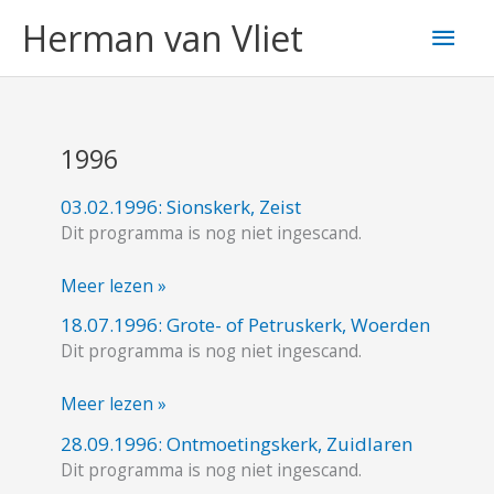
Ga
Hoo
Herman van Vliet
naar
de
inhoud
1996
03.02.1996: Sionskerk, Zeist
03.02.1996:
Dit programma is nog niet ingescand.
Sionskerk,
Zeist
Meer lezen »
18.07.1996: Grote- of Petruskerk, Woerden
18.07.1996:
Dit programma is nog niet ingescand.
Grote-
of
Meer lezen »
Petruskerk,
Woerden
28.09.1996: Ontmoetingskerk, Zuidlaren
28.09.1996:
Dit programma is nog niet ingescand.
Ontmoetingskerk,