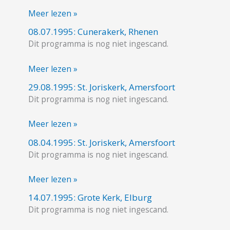
Kerk,
Meer lezen »
Nijverdal
08.07.1995: Cunerakerk, Rhenen
08.07.1995:
Dit programma is nog niet ingescand.
Cunerakerk,
Rhenen
Meer lezen »
29.08.1995: St. Joriskerk, Amersfoort
29.08.1995:
Dit programma is nog niet ingescand.
St.
Joriskerk,
Meer lezen »
Amersfoort
08.04.1995: St. Joriskerk, Amersfoort
08.04.1995:
Dit programma is nog niet ingescand.
St.
Joriskerk,
Meer lezen »
Amersfoort
14.07.1995: Grote Kerk, Elburg
14.07.1995:
Dit programma is nog niet ingescand.
Grote
Kerk,