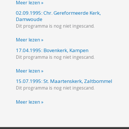
Meer lezen »
Elburg
02.09.1995: Chr. Gereformeerde Kerk,
02.09.1995:
Damwoude
Chr.
Dit programma is nog niet ingescand.
Gereformeerde
Kerk,
Meer lezen »
Damwoude
17.04.1995: Bovenkerk, Kampen
17.04.1995:
Dit programma is nog niet ingescand.
Bovenkerk,
Kampen
Meer lezen »
15.07.1995: St. Maartenskerk, Zaltbommel
15.07.1995:
Dit programma is nog niet ingescand.
St.
Maartenskerk,
Meer lezen »
Zaltbommel