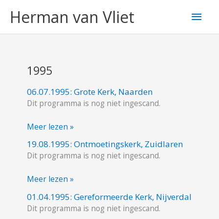
Ga
Hoo
Herman van Vliet
naar
de
inhoud
1995
06.07.1995: Grote Kerk, Naarden
06.07.1995:
Dit programma is nog niet ingescand.
Grote
Kerk,
Meer lezen »
Naarden
19.08.1995: Ontmoetingskerk, Zuidlaren
19.08.1995:
Dit programma is nog niet ingescand.
Ontmoetingskerk,
Zuidlaren
Meer lezen »
01.04.1995: Gereformeerde Kerk, Nijverdal
01.04.1995:
Dit programma is nog niet ingescand.
Gereformeerde